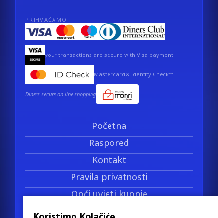
PRIHVAĆAMO
your transactions are secure with Visa payment
Mastercard® Identity Check™
Diners secure on-line shopping
Početna
Raspored
Kontakt
Pravila privatnosti
Opći uvjeti kupnje
Politika povrata novca
Koristimo Kolačiće