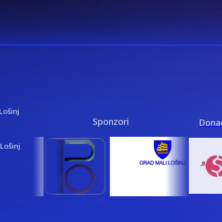
Lošinj
Sponzori
Donac
Lošinj