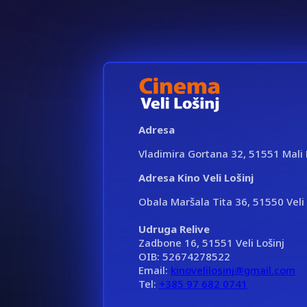
Adresa
Vladimira Gortana 32, 51551 Mali 
Adresa Kino Veli Lošinj
Obala Maršala Tita 36, 51550 Veli 
Udruga Relive
Zadbone 16, 51551 Veli Lošinj
OIB: 52674278522
Email:
kinovelilosinj@gmail.com
Tel:
+385 97 682 0741