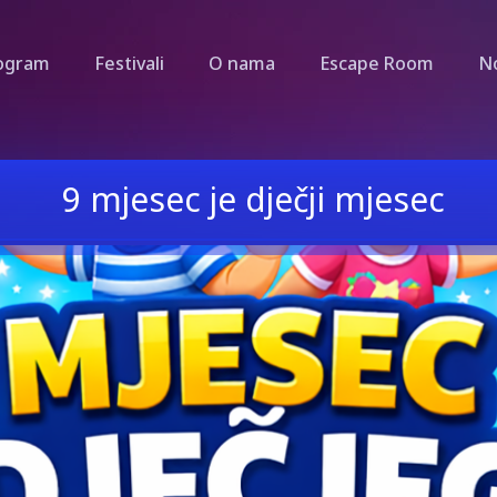
ogram
Festivali
O nama
Escape Room
N
9 mjesec je dječji mjesec