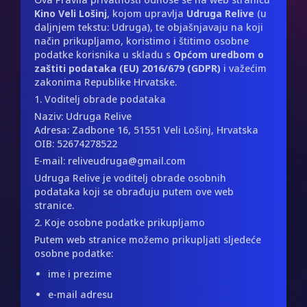
Kino Veli Lošinj
, kojom upravlja
Udruga Relive
(u
daljnjem tekstu: Udruga), te objašnjavaju na koji
način prikupljamo, koristimo i štitimo osobne
podatke korisnika u skladu s
Općom uredbom o
zaštiti podataka (EU) 2016/679 (GDPR)
i važećim
zakonima Republike Hrvatske.
1. Voditelj obrade podataka
Naziv: Udruga Relive
Adresa: Zadbone 16, 51551 Veli Lošinj, Hrvatska
OIB: 52674278522
E-mail: reliveudruga@gmail.com
Udruga Relive je voditelj obrade osobnih
podataka koji se obrađuju putem ove web
stranice.
2. Koje osobne podatke prikupljamo
Putem web stranice možemo prikupljati sljedeće
osobne podatke:
ime i prezime
e-mail adresu