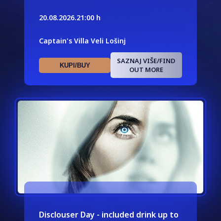
20.08.2026.
21:00 h
Captain's Villa Veli Lošinj
SAZNAJ VIŠE/FIND
KUPI/BUY
OUT MORE
Disclouser Day - included drink up to