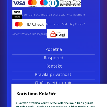
your transactions are secure with Visa payment
Mastercard® Identity Check™
Diners secure on-line shopping
Početna
Raspored
Kontakt
Pravila privatnosti
Opći uvjeti kupnje
Politika povrata novca
Koristimo Kolačiće
Pravo na prigovor
Ova web stranica koristi bitne kolačiće kako bi osigurala
pravilan rad i kolačiće za praćenje kako bi razumjela vašu