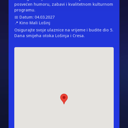
posvećen humoru, zabavi i kvalitetnom kulturnom
programu.
📅 Datum: 04.03.2027
📍 Kino Mali Lošinj
Osigurajte svoje ulaznice na vrijeme i budite dio 5.
Dana smijeha otoka Lošinja i Cresa.