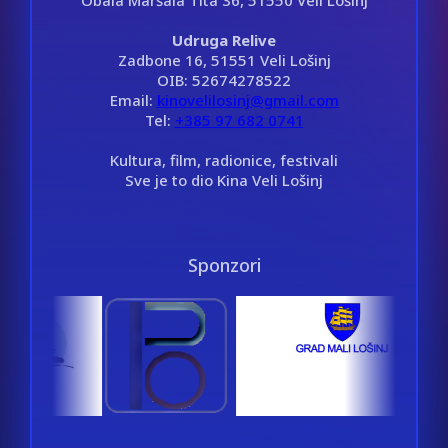
Udruga Relive
Zadbone 16, 51551 Veli Lošinj
OIB: 52674278522
Email:
kinovelilosinj@gmail.com
Tel:
+385 97 682 0741
Kultura, film, radionice, festivali
Sve je to dio Kina Veli Lošinj
Sponzori