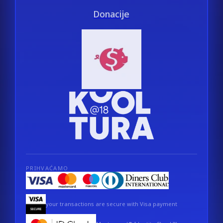
Donacije
PRIHVAĆAMO
your transactions are secure with Visa payment