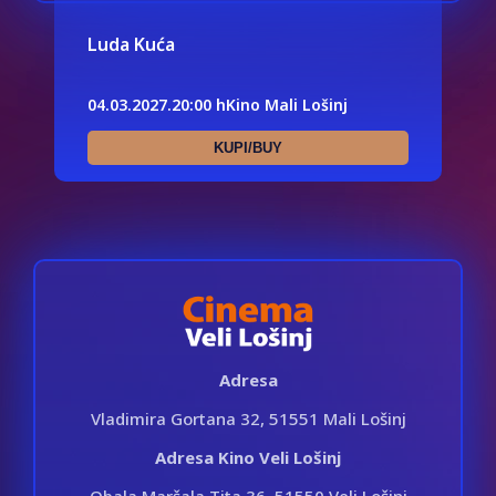
Luda Kuća
04.03.2027.
20:00 h
Kino Mali Lošinj
KUPI/BUY
Adresa
Vladimira Gortana 32, 51551 Mali Lošinj
Adresa Kino Veli Lošinj
Obala Maršala Tita 36, 51550 Veli Lošinj