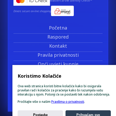
Mastercard® Identity Check™
Diners secure on-line shopping
Početna
Raspored
Kontakt
Pravila privatnosti
Opći uvjeti kupnje
Politika povrata novca
Koristimo Kolačiće
Pravo na prigovor
Ova web stranica koristi bitne kolačiće kako bi osigurala
pravilan rad i kolačiće za praćenje kako bi razumjela vašu
interakciju s njom. Potonji će se postaviti tek nakon odobrenja.
Email:
kinovelilosinj@gmail.com
Pročitajte više o našim
Pravilima o privatnosti
.
Postavke
Prihvaćam sve